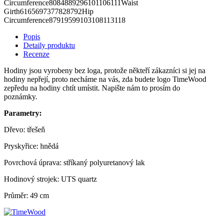
Circumference8084889296101106111Waist
Girth6165697377828792Hip
Circumference87919599103108113118
Popis
Detaily produktu
Recenze
Hodiny jsou vyrobeny bez loga, protože někteří zákazníci si jej na
hodiny nepřejí, proto necháme na vás, zda budete logo TimeWood
zepředu na hodiny chtít umístit. Napište nám to prosím do
poznámky.
Parametry:
Dřevo: třešeň
Pryskyřice: hnědá
Povrchová úprava: stříkaný polyuretanový lak
Hodinový strojek: UTS quartz
Průměr: 49 cm