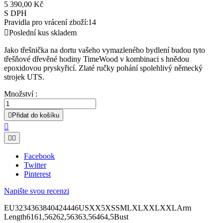
5 390,00 Kč
S DPH
Pravidla pro vrácení zboží:14

Poslední kus skladem
Jako třešnička na dortu vašeho vymazleného bydlení budou tyto
třešňové dřevěné hodiny TimeWood v kombinaci s hnědou
epoxidovou pryskyřicí. Zlaté ručky pohání spolehlivý německý
strojek UTS.
Množství :

Přidat do košíku



Facebook
Twitter
Pinterest
Napište svou recenzi
EU3234363840424446USXX5XSSMLXLXXLXXLArm
Length6161,56262,56363,56464,5Bust