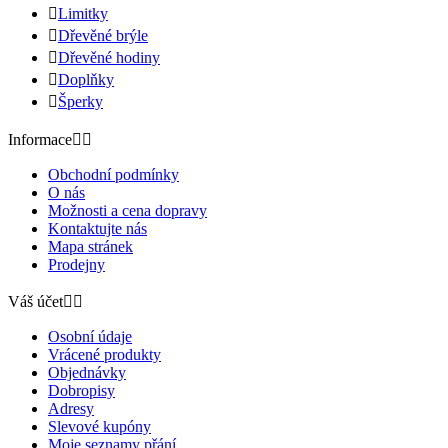

Limitky

Dřevěné brýle

Dřevěné hodiny

Doplňky

Šperky
Informace


Obchodní podmínky
O nás
Možnosti a cena dopravy
Kontaktujte nás
Mapa stránek
Prodejny
Váš účet


Osobní údaje
Vrácené produkty
Objednávky
Dobropisy
Adresy
Slevové kupóny
Moje seznamy přání