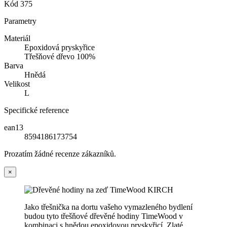
Kód
375
Parametry
Materiál
Epoxidová pryskyřice
Třešňové dřevo 100%
Barva
Hnědá
Velikost
L
Specifické reference
ean13
8594186173754
Prozatím žádné recenze zákazníků.
×
Jako třešnička na dortu vašeho vymazleného bydlení
budou tyto třešňové dřevěné hodiny TimeWood v
kombinaci s hnědou epoxidovou pryskyřicí. Zlaté