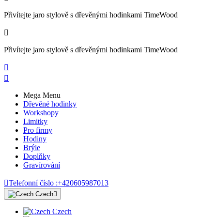
Přivítejte jaro stylově s dřevěnými hodinkami TimeWood

Přivítejte jaro stylově s dřevěnými hodinkami TimeWood


Mega Menu
Dřevěné hodinky
Workshopy
Limitky
Pro firmy
Hodiny
Brýle
Doplňky
Gravírování

Telefonní číslo :
+420605987013
Czech

Czech