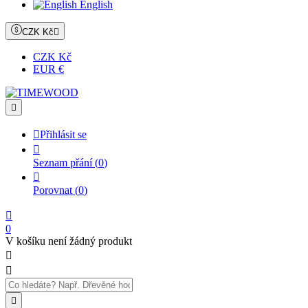
English
CZK Kč

CZK Kč
EUR €


Přihlásit se

Seznam přání
(
0
)

Porovnat
(
0
)

0
V košíku není žádný produkt


